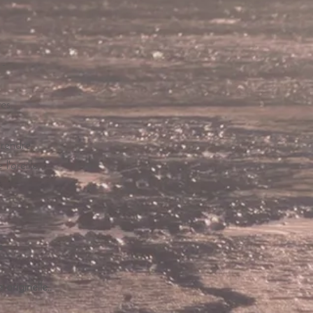
 -
es.
prendre
'oreille,
s
 originelle..