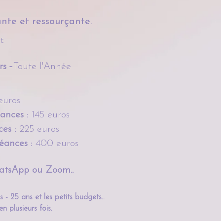
ante et ressourçante.
nt
-
rs
Toute l'Année
euros
éances :
145 euros
ces :
225 euros
séances :
400 euros
WhatsApp ou Zoom..
es - 25 ans et les petits budgets..
en plusieurs fois.