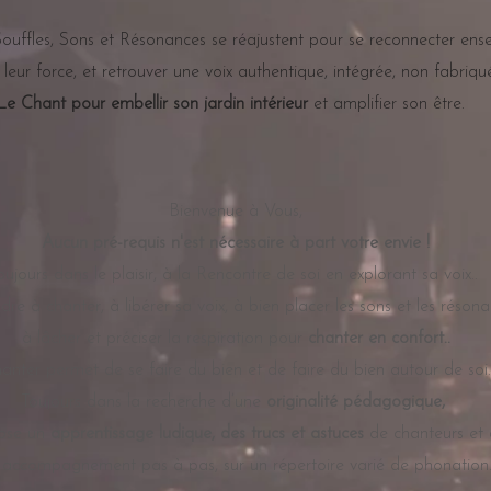
Souffles, Sons et Résonances se réajustent pour se reconnecter en
r leur force, et retrouver une voix authentique, intégrée, non fabriqu
Le Chant pour embellir son jardin intérieur
et amplifier son être.
Bienvenue à Vous,
Aucun pré-requis n'est nécessaire à part votre envie !
oujours dans le plaisir, à
la Rencontre de soi en explorant sa
voix..
re à chanter, à libérer sa voix, à bien placer les sons et les résona
à lâcher et préciser la respiration pour
chanter en confort..
anter permet de se faire du bien et de faire du bien autour de soi.
Toujours dans la recherche d’une
originalité pédagogique,
pose un
apprentissage ludique, des trucs et astuces
de chanteurs et d
 accompagnement pas à pas, sur un répertoire varié de phonation