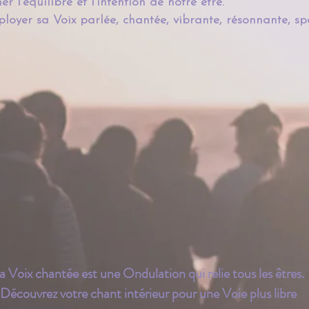
er l'équilibre et l'intention de notre être.
loyer sa Voix parlée, chantée, vibrante, résonnante, sponta
a Voix chantée est une Ondulation qui relie tous les êtres.
Découvrez votre chant intérieur pour une Voie plus libre