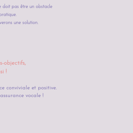
e doit pas être un obstacle
pratique.
erons une solution.
objectifs,
i !
 conviviale et positive.
assurance vocale !