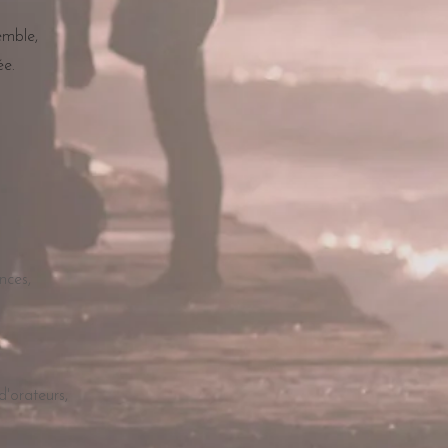
semble,
ée.
nces,
'orateurs,
.