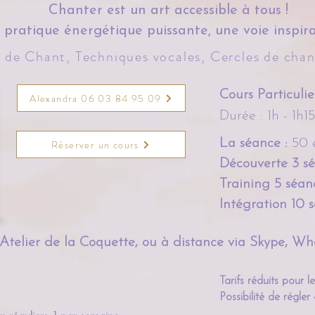
Chanter est un art accessible à tous !
pratique énergétique puissante, une voie inspir
 de Chant, Techniques vocales,
Cercles de cha
Cours Particulie
Alexandra 06 03 84 95 09
Durée : 1h - 1h15
La séance :
50 
Réserver un cours
Découverte 3 s
ce, ou à mon Atelier sur l'Ile de Noirmoutier
Training 5 séan
Intégration 10 
l'Atelier de la Coquette, ou à distance via Skype, 
Tarifs réduits pour l
Possibilité de régler 