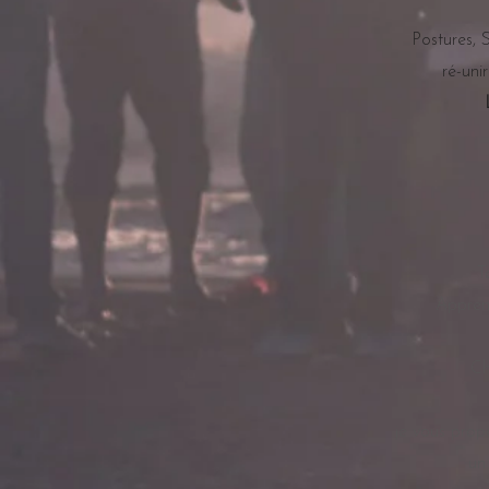
Postures, 
ré-uni
T
Apprend
Ch
je vous pro
un