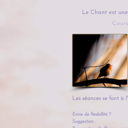
Le Chant est une 
Cours
A domicile, à distan
Les séances se font à 
Envie de flexibillité ?
Suggestion :