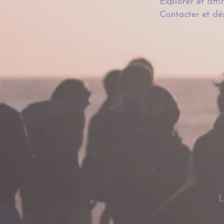
Explorer et affin
Contacter et dép
L