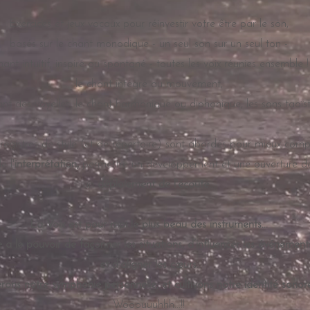
Exercices et jeux vocaux pour réinvestir votre être par le son,
basés sur le chant monodique - un seul son sur un seul ton -
hant intuitif, inspiré ou spontané - toutes les voix réunies ensemble !
le chant intégré au mouvement,
ant des voyelles, le chant harmonique ou diphonique, les sons taoïst
 registres de style (et de répertoire) sont abordés pour mieux com
e l'
interprétation,
permettre un développement et une ouverture de l
un
déploiement de l'écoute
...
La Voix est pour moi le plus beau des instruments...
e a le pouvoir de façonner les situations, d’influencer les événement
et d’aligner les cœurs.
érons notre symphonie personnelle,
et cultivons notre identité sonore
Wooouuuhhh...!!