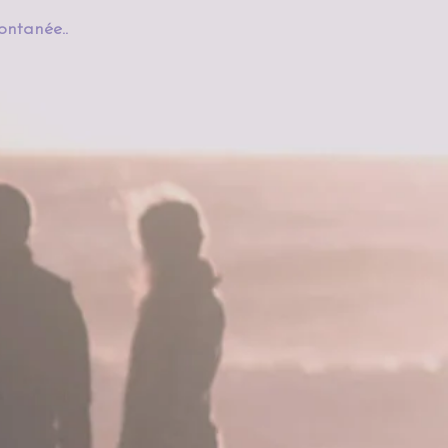
née.. ​​​​