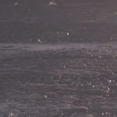
le c
le ch
Plusieurs
le monde d
Ell
Ensemble lib