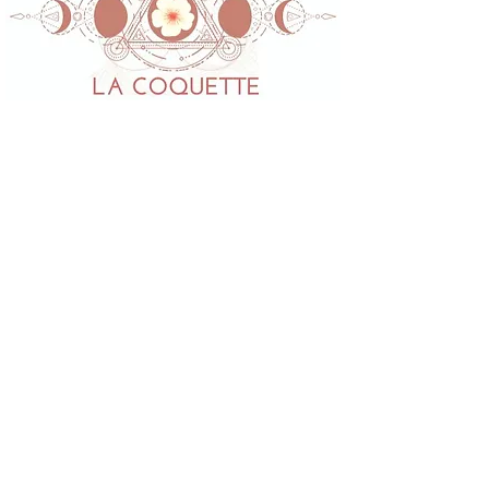
Horaires d'ouverture :
du Lundi au Vendredi de 9h - 19h
Alexandra
LESNOFF
:
06 03 84 95 09
Charlotte
LESNOFF
:
06 68 97 36 80
lacoquettedenoirmoutier@gmail.com