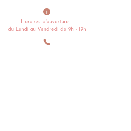
Horaires d'ouverture :
du Lundi au Vendredi de 9h - 19h
Alexandra
LESNOFF
:
06 03 84 95 09
Charlotte
LESNOFF
:
06 68 97 36 80
lacoquettedenoirmoutier@gmail.com
Impasse de la Coquette
85 680 La Guérinière
Noirmoutier en l'île - France​​