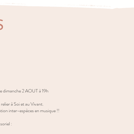
S
, le dimanche 2 AOUT à 19h
elier à Soi et au Vivant.
tion inter-espèces en musique !!
oriel :