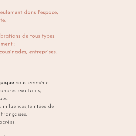
seulement dans l'espace,
te.
brations de tous types,
ement :
cousinades, entreprises.
ypique
vous emmène
onores exaltants,
ues.
 influences,
teintées de
 Françaises,
acrées.