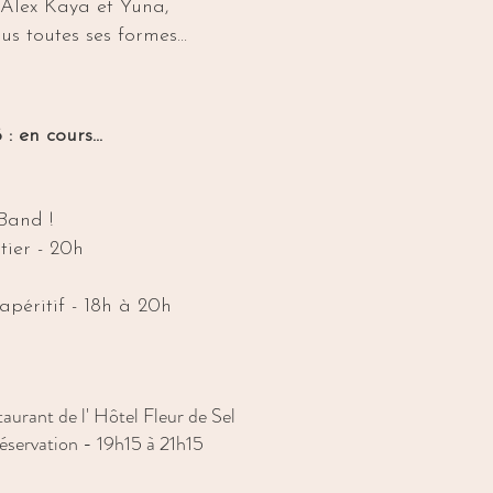
 Alex Kaya et Yuna,
s toutes ses formes...
: en cours...
Band !
ier - 20h
apéritif - 18h à 20h
aurant de l' Hôtel Fleur de Sel
éservation - 19h15 à 21h15