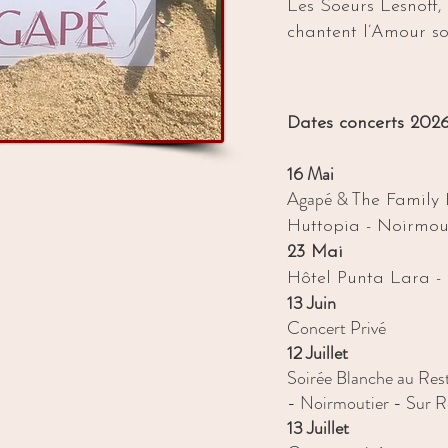
Les Soeurs Lesnoff,
chantent l’Amour sou
Dates concerts 2026 
16 Mai
Agapé & T
he Family 
Huttopia - Noirmout
23 Mai
Hôtel Punta Lara - 
13 Juin
Concert Privé
12 Juillet
Soirée Blanche au Rest
- Noirmoutier - Sur R
13 Juillet