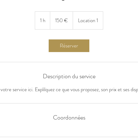
150
euros
1 h
1
150 €
Location 1
Réserver
Description du service
votre service ici. Explilquez ce que vous proposez, son prix et ses dispo
Coordonnées