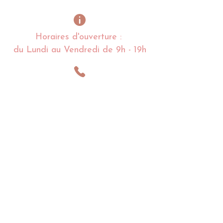
Horaires d'ouverture :
du Lundi au Vendredi de 9h - 19h
Alexandra
LESNOFF
:
06 03 84 95 09
Charlotte
LESNOFF
:
06 68 97 36 80
lacoquettedenoirmoutier@gmail.com
Impasse de la Coquette
85 680 La Guérinière
Noirmoutier en l'île - France​​