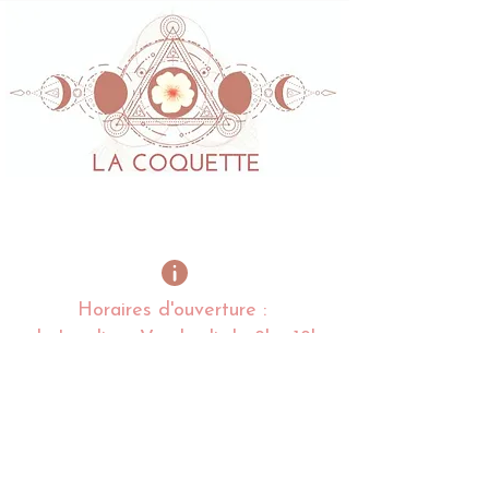
Horaires d'ouverture :
du Lundi au Vendredi de 9h - 19h
Alexandra
LESNOFF
:
06 03 84 95 09
Charlotte
LESNOFF
:
06 68 97 36 80