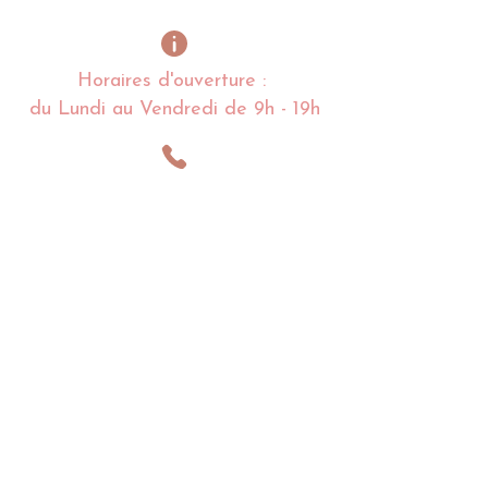
Horaires d'ouverture :
du Lundi au Vendredi de 9h - 19h
Alexandra
LESNOFF
:
06 03 84 95 09
Charlotte
LESNOFF
:
06 68 97 36 80
lacoquettedenoirmoutier@gmail.com
Impasse de la Coquette
85 680 La Guérinière
Noirmoutier en l'île - France​​