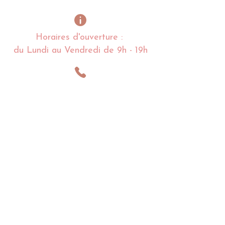
Horaires d'ouverture :
du Lundi au Vendredi de 9h - 19h
Alexandra
LESNOFF
:
06 03 84 95 09
Charlotte
LESNOFF
:
06 68 97 36 80
lacoquettedenoirmoutier@gmail.com
Impasse de la Coquette
85 680 La Guérinière
Noirmoutier en l'île - France​​