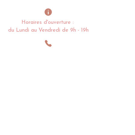
Horaires d'ouverture :
du Lundi au Vendredi de 9h - 19h
Alexandra
LESNOFF
:
06 03 84 95 09
Charlotte
LESNOFF
:
06 68 97 36 80
lacoquettedenoirmoutier@gmail.com
Impasse de la Coquette
85 680 La Guérinière
Noirmoutier en l'île - France​​