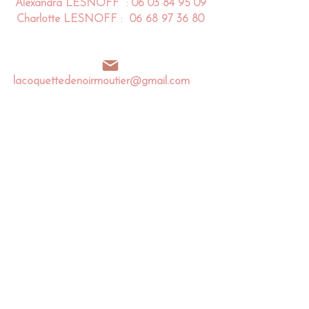
Alexandra
LESNOFF
:
06 03 84 95 09
Charlotte
LESNOFF
:
06 68 97 36 80
lacoquettedenoirmoutier@gmail.com
Impasse de la Coquette
85 680 La Guérinière
Noirmoutier en l'île - France​​