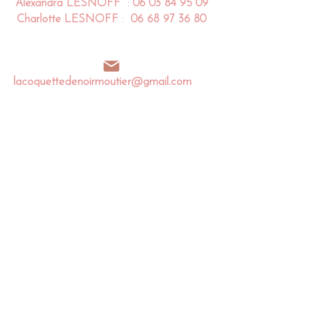
Alexandra
LESNOFF
:
06 03 84 95 09
Charlotte
LESNOFF
:
06 68 97 36 80
lacoquettedenoirmoutier@gmail.com
Impasse de la Coquette
85 680 La Guérinière
Noirmoutier en l'île - France​​