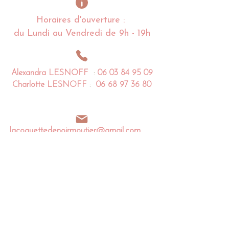
Horaires d'ouverture :
du Lundi au Vendredi de 9h - 19h
Alexandra
LESNOFF
:
06 03 84 95 09
Charlotte
LESNOFF
:
06 68 97 36 80
lacoquettedenoirmoutier@gmail.com
Impasse de la Coquette
85 680 La Guérinière
Noirmoutier en l'île - France​​