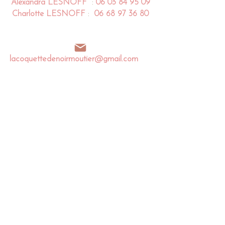
Alexandra
LESNOFF
:
06 03 84 95 09
Charlotte
LESNOFF
:
06 68 97 36 80
lacoquettedenoirmoutier@gmail.com
Impasse de la Coquette
85 680 La Guérinière
Noirmoutier en l'île - France​​