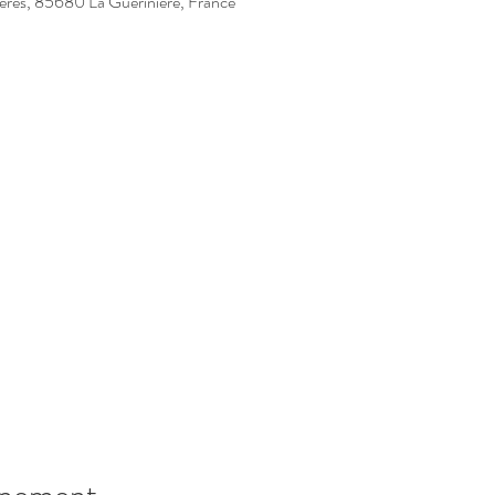
ières, 85680 La Guérinière, France